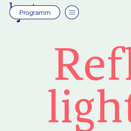
Programm
Ref
ligh