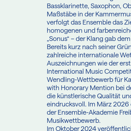
Bassklarinette, Saxophon, O
Maßstäbe in der Kammermusik
verfolgt das Ensemble das Zie
homogenen und farbenreiche
„Sonus“ – der Klang gab de
Bereits kurz nach seiner Gr
zahlreiche internationale W
Auszeichnungen wie der erste 
International Music Competit
Wendling-Wettbewerb für K
with Honorary Mention bei d
die künstlerische Qualität u
eindrucksvoll. Im März 2026 
der Ensemble-Akademie Frei
Musikwettbewerb.
Im Oktober 2024 veröffentlic