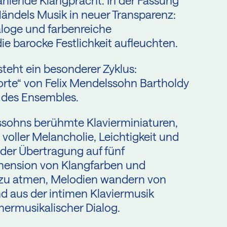
ahlende Klangpracht. In der Fassung
Händels Musik in neuer Transparenz:
aloge und farbenreiche
e barocke Festlichkeit aufleuchten.
eht ein besonderer Zyklus:
rte“ von Felix Mendelssohn Bartholdy
g des Ensembles.
ssohns berühmte Klavierminiaturen,
voller Melancholie, Leichtigkeit und
 der Übertragung auf fünf
mension von Klangfarben und
 zu atmen, Melodien wandern von
d aus der intimen Klaviermusik
mermusikalischer Dialog.