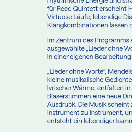
rhythmische Energie und str
für Reed Quintett erscheint 
Virtuose Läufe, lebendige Di
Klangkombinationen lassen di
Im Zentrum des Programms st
ausgewählte „Lieder ohne Wo
in einer eigenen Bearbeitun
„Lieder ohne Worte“, Mendel
kleine musikalische Gedichte 
lyrischer Wärme, entfalten in
Bläserstimmen eine neue Di
Ausdruck. Die Musik scheint
Instrument zu Instrument, un
entsteht ein lebendiger kam