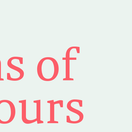
s of
lours