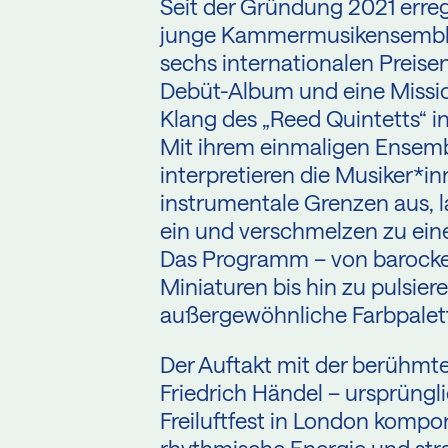
Seit der Gründung 2021 erre
junge Kammermusikensemble br
sechs internationalen Preise
Debüt-Album und eine Mission
Klang des „Reed Quintetts“ i
Mit ihrem einmaligen Ensembl
interpretieren die Musiker*
instrumentale Grenzen aus, 
ein und verschmelzen zu ei
Das Programm – von barocke
Miniaturen bis hin zu pulsie
außergewöhnliche Farbpalett
Der Auftakt mit der berühmt
Friedrich Händel – ursprüngli
Freiluftfest in London kompon