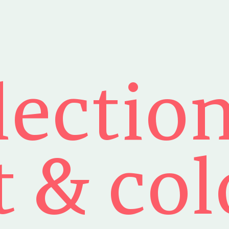
lection
t & co