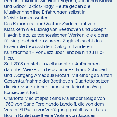
Persönlichkeiten wie Hatto Beyerle, Johannes Meissl
und Gábor Takács-Nagy. Heute geben die
Musikerinnen ihre Erfahrungen selbst in
Meisterkursen weiter.
Das Repertoire des Quatuor Zaïde reicht von
Klassikern wie Ludwig van Beethoven und Joseph
Haydn bis zu zeitgenössischen Werken, die eigens
für sie geschrieben wurden. Zugleich sucht das
Ensemble bewusst den Dialog mit anderen
Kunstformen – von Jazz über Tanz bis hin zu Hip-
Hop.
Seit 2013 entstehen vielbeachtete Aufnahmen,
darunter Werke von Leoš Janáček, Franz Schubert
und Wolfgang Amadeus Mozart. Mit einer geplanten
Gesamtaufnahme der Beethoven-Quartette setzen
die vier Musikerinnen ihren künstlerischen Weg
konsequent fort.
Charlotte Maclet spielt eine Mailänder Geige von
1769 von Carlo Ferdinando Landolfi, die von dem
Verein ‘El Pasito’ zur Verfügung gestellt wird. Leslie
Boulin Raulet spielt eine Violine von Jacques