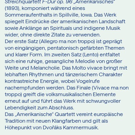
Streichquartett F-Dur op. 96 „Amerikanisches“
(1893), komponiert während eines
Sommeraufenthalts in Spillville, Iowa. Das Werk
spiegelt Eindrücke der amerikanischen Landschaft
sowie Anklänge an Spirituals und indigene Musik
wider, ohne direkte Zitate zu verwenden.
Der erste Satz (Allegro ma non troppo) ist geprägt
von eingängigen, pentatonisch gefärbten Themen
und klarer Form. Im zweiten Satz (Lento) entfaltet
sich eine ruhige, gesangliche Melodie von großer
Weite und Melancholie. Das Molto vivace bringt mit
lebhaften Rhythmen und tänzerischem Charakter
kontrastreiche Energie, wobei Vogelrufe
nachempfunden werden. Das Finale (Vivace ma non
troppo) greift die volksmusikalischen Elemente
erneut auf und führt das Werk mit schwungvoller
Lebendigkeit zum Abschluss.
Das „Amerikanische“ Quartett vereint europäische
Tradition mit neuen Klangfarben und gilt als
Höhepunkt von Dvořáks Kammermusik.