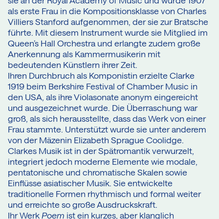
sie an der Royal Academy of Music und wurde 1907
als erste Frau in die Kompositionsklasse von Charles
Villiers Stanford aufgenommen, der sie zur Bratsche
führte. Mit diesem Instrument wurde sie Mitglied im
Queen’s Hall Orchestra und erlangte zudem große
Anerkennung als Kammermusikerin mit
bedeutenden Künstlern ihrer Zeit.
Ihren Durchbruch als Komponistin erzielte Clarke
1919 beim Berkshire Festival of Chamber Music in
den USA, als ihre Violasonate anonym eingereicht
und ausgezeichnet wurde. Die Überraschung war
groß, als sich herausstellte, dass das Werk von einer
Frau stammte. Unterstützt wurde sie unter anderem
von der Mäzenin Elizabeth Sprague Coolidge.
Clarkes Musik ist in der Spätromantik verwurzelt,
integriert jedoch moderne Elemente wie modale,
pentatonische und chromatische Skalen sowie
Einflüsse asiatischer Musik. Sie entwickelte
traditionelle Formen rhythmisch und formal weiter
und erreichte so große Ausdruckskraft.
Ihr Werk
Poem
ist ein kurzes, aber klanglich