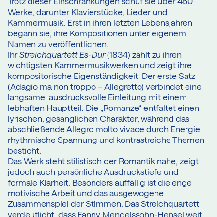
Trotz dieser Einschränkungen schuf sie über 450
Werke, darunter Klavierstücke, Lieder und
Kammermusik. Erst in ihren letzten Lebensjahren
begann sie, ihre Kompositionen unter eigenem
Namen zu veröffentlichen.
Ihr
Streichquartett Es-Dur
(1834) zählt zu ihren
wichtigsten Kammermusikwerken und zeigt ihre
kompositorische Eigenständigkeit. Der erste Satz
(Adagio ma non troppo – Allegretto) verbindet eine
langsame, ausdrucksvolle Einleitung mit einem
lebhaften Hauptteil. Die „Romanze“ entfaltet einen
lyrischen, gesanglichen Charakter, während das
abschließende Allegro molto vivace durch Energie,
rhythmische Spannung und kontrastreiche Themen
besticht.
Das Werk steht stilistisch der Romantik nahe, zeigt
jedoch auch persönliche Ausdruckstiefe und
formale Klarheit. Besonders auffällig ist die enge
motivische Arbeit und das ausgewogene
Zusammenspiel der Stimmen. Das Streichquartett
verdeutlicht, dass Fanny Mendelssohn-Hensel weit