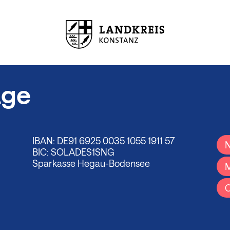
age
IBAN: DE91 6925 0035 1055 1911 57
N
BIC: SOLADES1SNG
Sparkasse Hegau-Bodensee
M
O