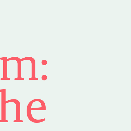
um:
the