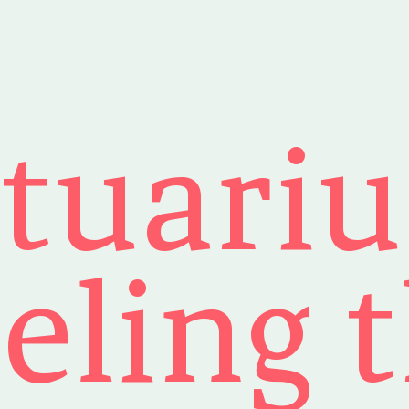
tuari
eling 