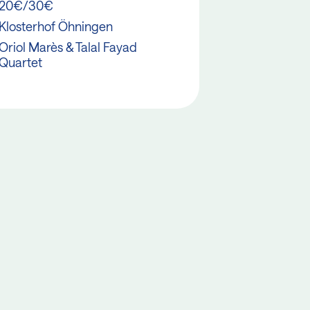
20€/30€
Klosterhof Öhningen
Oriol Marès & Talal Fayad
Quartet