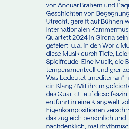
von Anouar Brahem und Paqui
Geschichten von Begegnung, 
Utrecht, gereift auf Bühnen
Internationalen Kammermusikf
Quartett 2024 in Girona sein
gefeiert, u. a. in den World M
diese Musik durch Tiefe, Leic
Spielfreude. Eine Musik, die 
temperamentvoll und grenze
Was bedeutet „mediterran“ heu
ein Klang? Mit ihrem gefeie
das Quartett auf diese faszi
entführt in eine Klangwelt vo
Eigenkompositionen verschm
das zugleich persönlich und u
nachdenklich, mal rhythmisch