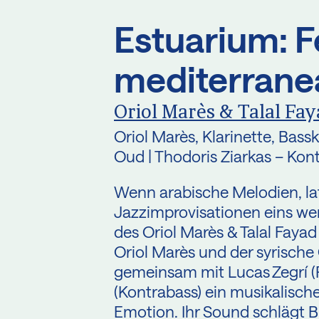
Estuarium: F
mediterrane
Oriol Marès & Talal Fa
Oriol Marès, Klarinette, Bassk
Oud | Thodoris Ziarkas – Kont
Wenn arabische Melodien, l
Jazzimprovisationen eins wer
des Oriol Marès & Talal Fayad
Oriol Marès und der syrische
gemeinsam mit Lucas Zegrí (P
(Kontrabass) ein musikalisch
Emotion. Ihr Sound schlägt B