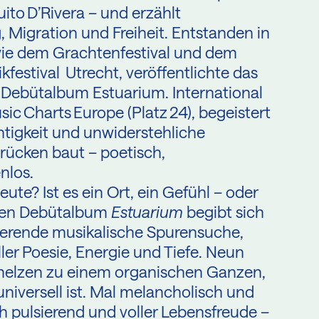
to D’Rivera – und erzählt
Migration und Freiheit. Entstanden in
 wie dem Grachtenfestival und dem
estival Utrecht, veröffentlichte das
 Debütalbum Estuarium. International
usic Charts Europe (Platz 24), begeistert
htigkeit und unwiderstehliche
Brücken baut – poetisch,
nlos.
te? Ist es ein Ort, ein Gefühl – oder
rten Debütalbum
Estuarium
begibt sich
nierende musikalische Spurensuche,
ller Poesie, Energie und Tiefe. Neun
elzen zu einem organischen Ganzen,
niversell ist. Mal melancholisch und
 pulsierend und voller Lebensfreude –