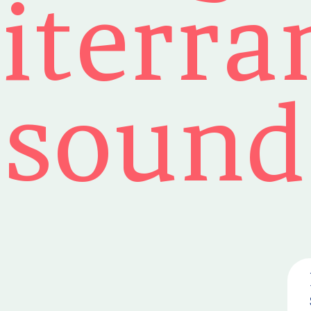
iterra
sound