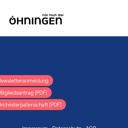
ewsletteranmeldung
itgliedsantrag [PDF]
rchesterpatenschaft [PDF]